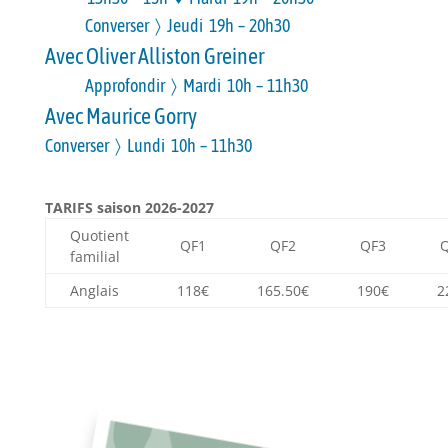
Converser 〉 Jeudi 19h – 20h30
Avec Oliver Alliston Greiner
Approfondir 〉 Mardi 10h – 11h30
Avec Maurice Gorry
Converser 〉 Lundi 10h – 11h30
TARIFS saison 2026-2027
Quotient
QF1
QF2
QF3
familial
Anglais
118€
165.50€
190€
2