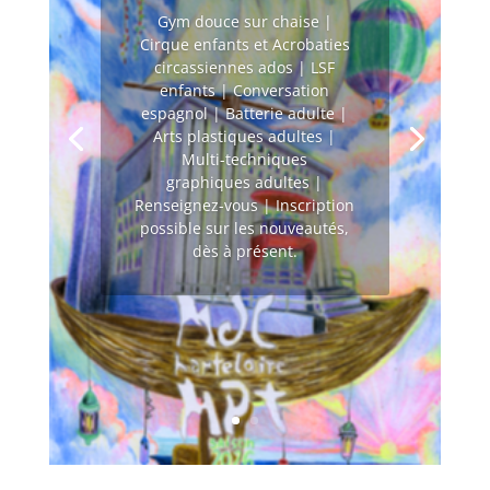
Gym douce sur chaise |
Cirque enfants et Acrobaties
circassiennes ados | LSF
enfants | Conversation
espagnol | Batterie adulte |
Arts plastiques adultes |
Multi-techniques
graphiques adultes |
Renseignez-vous | Inscription
possible sur les nouveautés,
dès à présent.