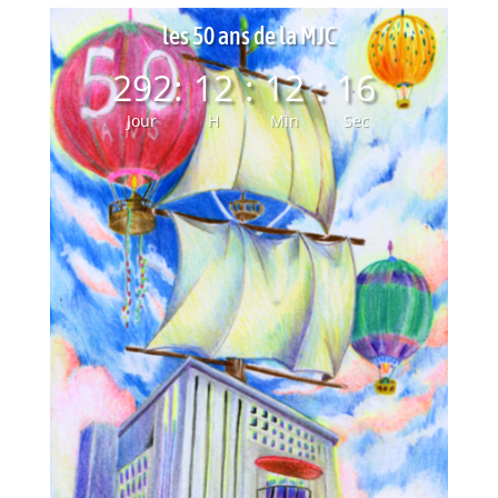
les 50 ans de la MJC
292
:
12
:
12
:
15
Jour
H
Min
Sec