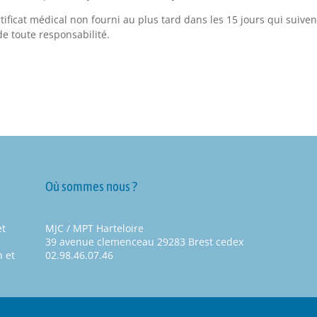
rtificat médical non fourni au plus tard dans les 15 jours qui suiven
de toute responsabilité.
Où sommes nous ?
et
MJC / MPT Harteloire
39 avenue clemenceau 29283 Brest cedex
 et
02.98.46.07.46