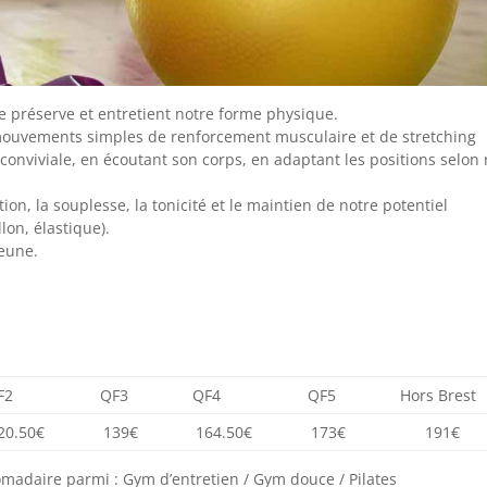
le préserve et entretient notre forme physique.
 mouvements simples de renforcement musculaire et de stretching
nviviale, en écoutant son corps, en adaptant les positions selon
tion, la souplesse, la tonicité et le maintien de notre potentiel
lon, élastique).
jeune.
F2
QF3
QF4
QF5
Hors Brest
20.50€
139€
164.50€
173€
191€
adaire parmi : Gym d’entretien / Gym douce / Pilates