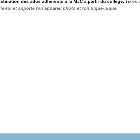
estination des ados adhérents à la MJC à partir du collège.
T
u
es 
ris-toi
et apporte ton appareil photo et ton pique-nique.