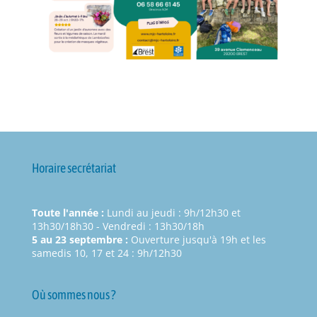
Horaire secrétariat
Toute l'année :
Lundi au jeudi : 9h/12h30 et
13h30/18h30 - Vendredi : 13h30/18h
5 au 23 septembre :
Ouverture jusqu'à 19h et les
samedis 10, 17 et 24 : 9h/12h30
Où sommes nous ?