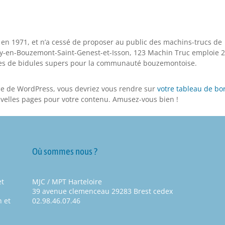
 en 1971, et n’a cessé de proposer au public des machins-trucs de
emy-en-Bouzemont-Saint-Genest-et-Isson, 123 Machin Truc emploie 2
rtes de bidules supers pour la communauté bouzemontoise.
rice de WordPress, vous devriez vous rendre sur
votre tableau de bo
velles pages pour votre contenu. Amusez-vous bien !
Où sommes nous ?
et
MJC / MPT Harteloire
39 avenue clemenceau 29283 Brest cedex
 et
02.98.46.07.46