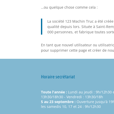
…ou quelque chose comme cela :
La société 123 Machin Truc a été créée
qualité depuis lors. Située à Saint-R
000 personnes, et fabrique toutes so
En tant que nouvel utilisateur ou utilisat
pour supprimer cette page et créer de nou
Horaire secrétariat
Toute l'année :
Lundi au jeudi : 9h/12h30 
13h30/18h30 - Vendredi : 13h30/18h
5 au 23 septembre :
Ouverture jusqu'à 19h
les samedis 10, 17 et 24 : 9h/12h30