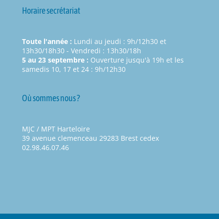
Horaire secrétariat
Toute l'année :
Lundi au jeudi : 9h/12h30 et
13h30/18h30 - Vendredi : 13h30/18h
5 au 23 septembre :
Ouverture jusqu'à 19h et les
samedis 10, 17 et 24 : 9h/12h30
Où sommes nous ?
MJC / MPT Harteloire
39 avenue clemenceau 29283 Brest cedex
02.98.46.07.46