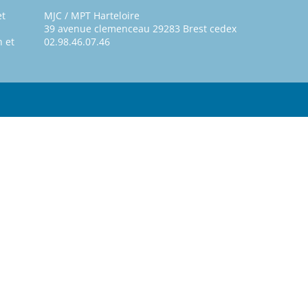
et
MJC / MPT Harteloire
39 avenue clemenceau 29283 Brest cedex
 et
02.98.46.07.46