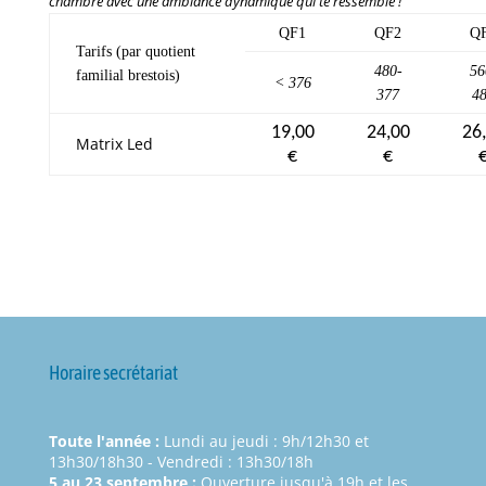
chambre avec une ambiance dynamique qui te ressemble !
QF1
QF2
Q
Tarifs (par quotient
480-
56
familial brestois)
< 376
377
4
19,00
24,00
26
Matrix Led
€
€
Horaire secrétariat
Toute l'année :
Lundi au jeudi : 9h/12h30 et
13h30/18h30 - Vendredi : 13h30/18h
5 au 23 septembre :
Ouverture jusqu'à 19h et les