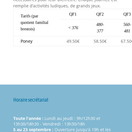
remplie d’activités ludiques, de grands jeux.
QF1
QF2
QF3
Tarifs (par
quotient familial
480-
560-
< 376
brestois)
377
481
Poney
49.50€
58.50€
67.50
Horaire secrétariat
Toute l'année :
Lundi au jeudi : 9h/12h30 et
13h30/18h30 - Vendredi : 13h30/18h
5 au 23 septembre :
Ouverture jusqu'à 19h et les