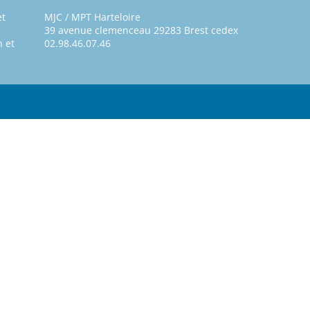
et
MJC / MPT Harteloire
39 avenue clemenceau 29283 Brest cedex
 et
02.98.46.07.46