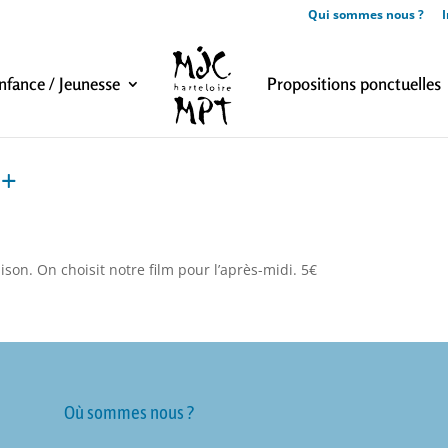
Qui sommes nous ?
I
nfance / Jeunesse
Propositions ponctuelles
 +
son. On choisit notre film pour l’après-midi. 5€
Où sommes nous ?