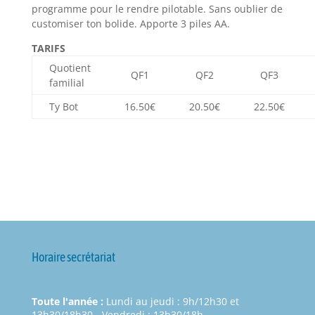
programme pour le rendre pilotable. Sans oublier de
customiser ton bolide. Apporte 3 piles AA.
TARIFS
Quotient
QF1
QF2
QF3
familial
Ty Bot
16.50€
20.50€
22.50€
Horaire secrétariat
Toute l'année :
Lundi au jeudi : 9h/12h30 et
13h30/18h30 - Vendredi : 13h30/18h