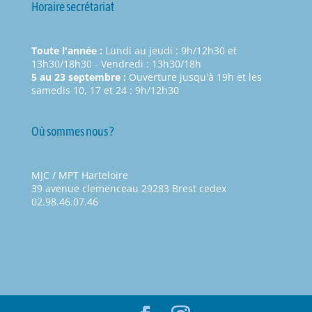
Horaire secrétariat
Toute l'année :
Lundi au jeudi : 9h/12h30 et
13h30/18h30 - Vendredi : 13h30/18h
5 au 23 septembre :
Ouverture jusqu'à 19h et les
samedis 10, 17 et 24 : 9h/12h30
Où sommes nous ?
MJC / MPT Harteloire
39 avenue clemenceau 29283 Brest cedex
02.98.46.07.46